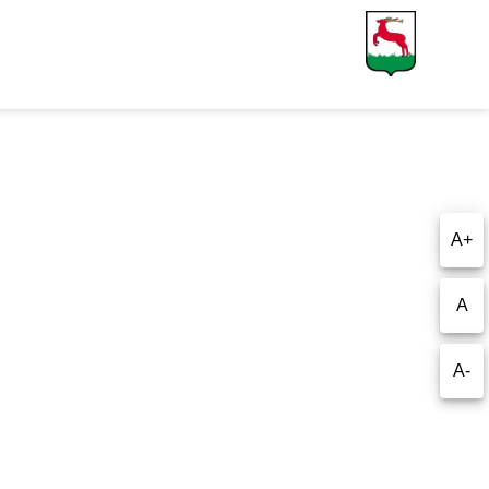
A+
A
A-